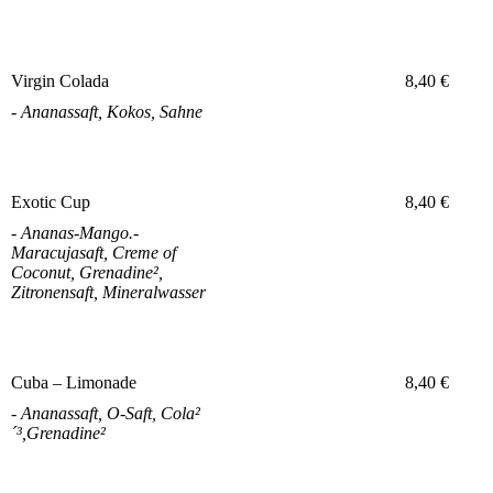
Virgin Colada
8,40 €
- Ananassaft, Kokos, Sahne
Exotic Cup
8,40 €
- Ananas-Mango.-
Maracujasaft, Creme of
Coconut, Grenadine²,
Zitronensaft, Mineralwasser
Cuba – Limonade
8,40 €
- Ananassaft, O-Saft, Cola²
´³,Grenadine²