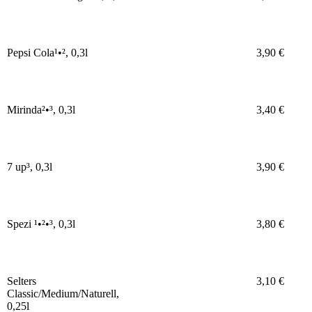
Pepsi Cola¹•², 0,3l
3,90 €
Mirinda²•³, 0,3l
3,40 €
7 up³, 0,3l
3,90 €
Spezi ¹•²•³, 0,3l
3,80 €
Selters
3,10 €
Classic/Medium/Naturell,
0,25l