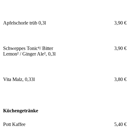
Apfelschorle trüb 0,3l
3,90 €
Schweppes Tonic⁴/ Bitter
3,90 €
Lemon² / Ginger Ale², 0,3l
Vita Malz, 0,33l
3,80 €
Küchengetränke
Pott Kaffee
5,40 €